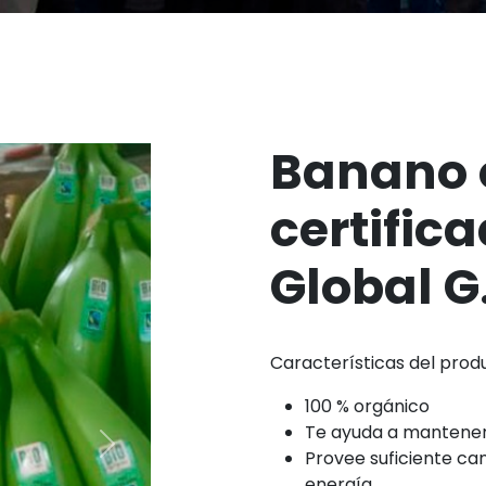
Banano 
certific
Global G
Características del prod
100 % orgánico
Te ayuda a mantener 
Next
Provee suficiente ca
energía